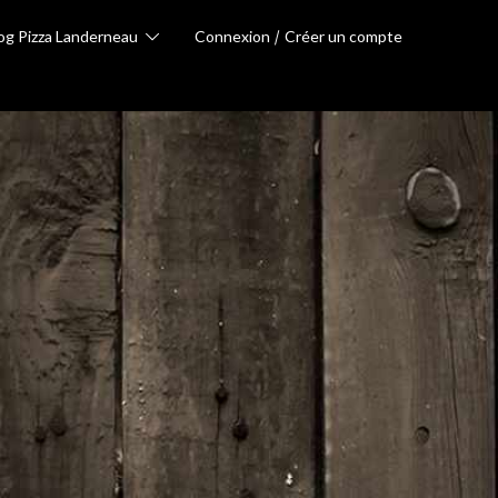
og Pizza Landerneau
Connexion
Créer un compte
Votre panier
Votre panier est vide
Livraison
A emporter
11:30
Total
0.00 €
Entrez un code promotion
0