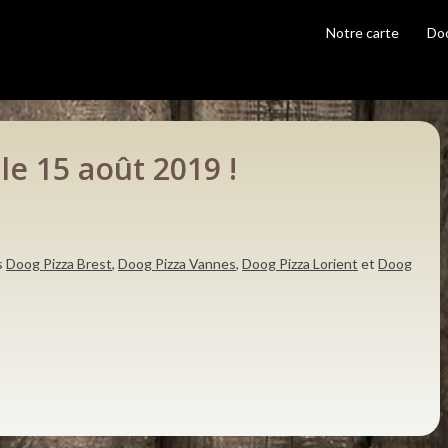
Notre carte
Do
02 98 00 50 50
le 15 août 2019 !
s
Doog Pizza Brest
,
Doog Pizza Vannes
,
Doog Pizza Lorient
et
Doog
Adresse
39 rue de la fontaine blanche
29800 Landerneau
Changer de restaurant
Horaires
Du dimanche au jeudi : 11h00 - 14h00 et 18h - 22h30
Les vendredi et samedi : 11h00 - 14h00 et 18h - 23h0
Ouvert 7j/7
Information
En livraison (à partir de 12,90€. Livraison gratuite) ou à